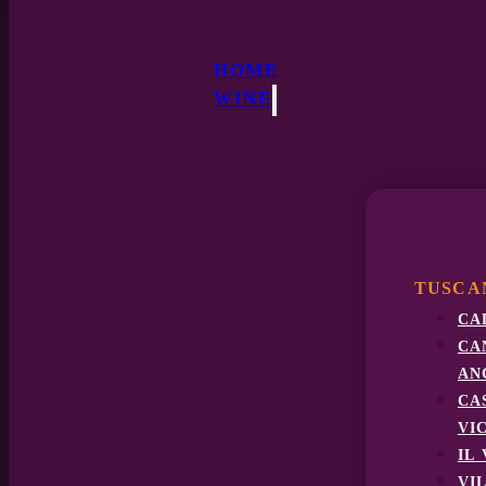
HOME
WINE
TUSCA
ca
ca
an
ca
vi
il
vi