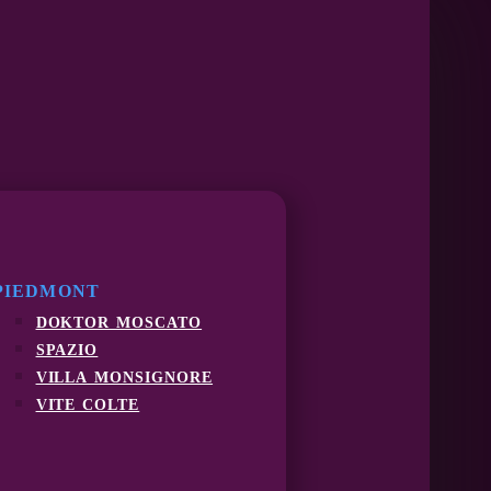
PIEDMONT
doktor moscato
spazio
villa monsignore
vite colte