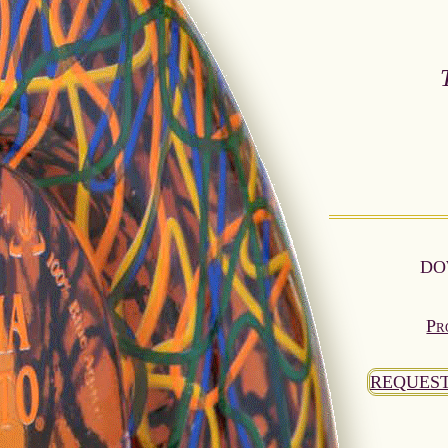
DO
Pr
REQUEST