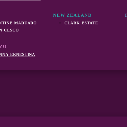
NEW ZEALAND
ntine maduado
clark estate
n cesco
ZO
nna ernestina