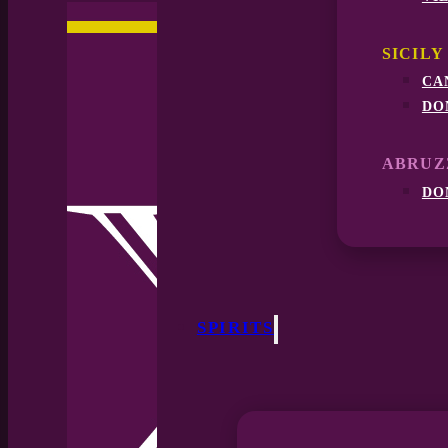
SICILY
ca
do
ABRUZ
do
SPIRITS