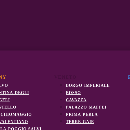
NY
VENETO
lvo
borgo imperiale
ntina degli
bosso
geli
cavazza
stello
palazzo maffei
cchiomaggio
prima perla
 valentiano
terre gaie
lla poggio salvi