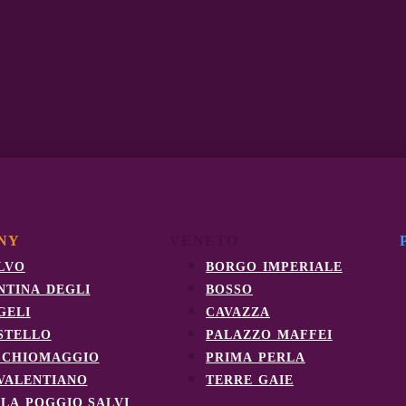
NY
VENETO
lvo
borgo imperiale
ntina degli
bosso
geli
cavazza
stello
palazzo maffei
cchiomaggio
prima perla
 valentiano
terre gaie
lla poggio salvi