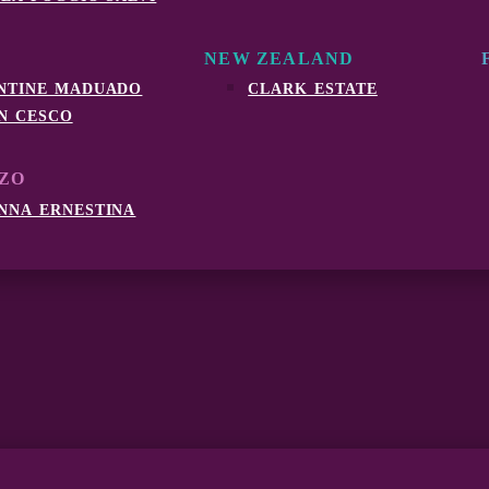
NEW ZEALAND
ntine maduado
clark estate
n cesco
ZO
nna ernestina