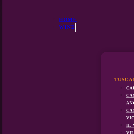
HOME
WINE
TUSCA
ca
ca
an
ca
vi
il
vi