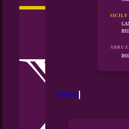
SICILY
ca
do
ABRUZ
do
SPIRITS