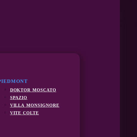
PIEDMONT
doktor moscato
spazio
villa monsignore
vite colte